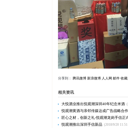
分享到：
腾讯微博
新浪微博
人人网
邮件
收藏
相关资讯
大悦酒业推出悦观潮深圳40年纪念米酒
悦观潮黄酒与亲邻传媒达成广告战略合
匠心之材，创新之礼-悦观潮龙岗手信正
悦观潮推出深圳手信新品
(2018/9/20 11:51