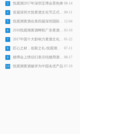
悦观潮2017年深圳宝博会受热捧
08-14
3
首届深圳大悦黄酒文化节正式开始
09-11
4
悦观潮黄酒在第四届深圳国际旅游展受热棒
12-04
5
2016悦观潮黄酒蝉联广东黄酒销量第一
03-16
6
2017中国十大影响力黄酒文化品牌
01-22
7
匠心之材，创新之礼-悦观潮龙岗手信正式发布
07-11
8
婚博会上情侣们表示结婚用酒选悦观潮
08-17
9
悦观潮黄酒被评为中国名优产品
07-19
10