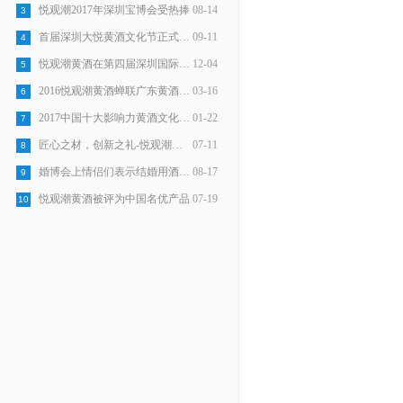
悦观潮2017年深圳宝博会受热捧
08-14
3
首届深圳大悦黄酒文化节正式开始
09-11
4
悦观潮黄酒在第四届深圳国际旅游展受热棒
12-04
5
2016悦观潮黄酒蝉联广东黄酒销量第一
03-16
6
2017中国十大影响力黄酒文化品牌
01-22
7
匠心之材，创新之礼-悦观潮龙岗手信正式发布
07-11
8
婚博会上情侣们表示结婚用酒选悦观潮
08-17
9
悦观潮黄酒被评为中国名优产品
07-19
10