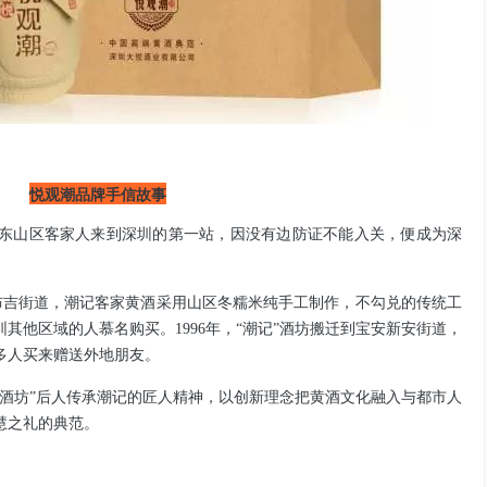
悦观潮品牌手信故事
自粤东山区客家人来到深圳的第一站，因没有边防证不能入关，便成为深
于布吉街道，潮记客家黄酒采用山区冬糯米纯手工制作，不勾兑的传统工
其他区域的人慕名购买。1996年，“潮记”酒坊搬迁到宝安新安街道，
多人买来赠送外地朋友。
记酒坊”后人传承潮记的匠人精神，以创新理念把黄酒文化融入与都市人
慧之礼的典范。