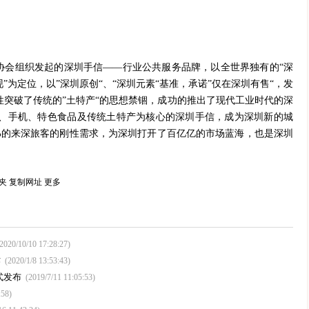
协会组织发起的深圳手信——
行业公共服务品牌
，以全世界独有的
“深
现
”
为定位，以
”深圳原创“、“深圳元素“
基准，承诺
”仅在深圳有售“
，发
性突破了传统的”土特产“的思想禁锢，成功的推出了现代工业时代的深
、手机、特色食品及传统土特产为核心的深圳手信，成为深圳新的城
%
的来深旅客的刚性需求，为深圳打开了百亿亿的市场蓝海，也是深圳
。
夹
复制网址
更多
(2020/10/10 17:28:27)
作
(2020/1/8 13:53:43)
式发布
(2019/7/11 11:05:53)
:58)