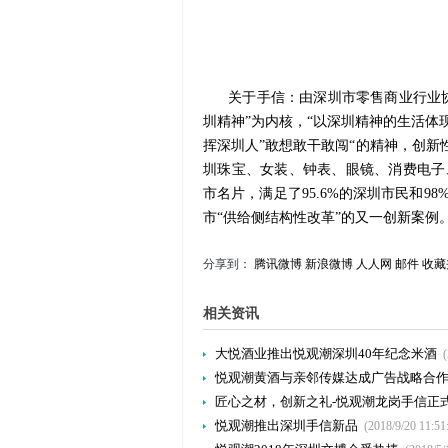
关于手信：
由深圳市零售商业行业
圳精神”
为内核，
“以深圳精神的生活体
挥深圳人
”敢想敢干敢闯“
的精神，创新
圳珠宝、女装、钟表、眼镜、消费电子
市名片，满足了
95.6%
的深圳市民和
98
市“供给侧结构性改革”的又一创新案例
分享到：
腾讯微博
新浪微博
人人网
邮件
收藏
相关资讯
大悦酒业推出悦观潮深圳40年纪念米酒
悦观潮黄酒与亲邻传媒达成广告战略合
匠心之材，创新之礼-悦观潮龙岗手信正
悦观潮推出深圳手信新品
(2018/9/20 11:51