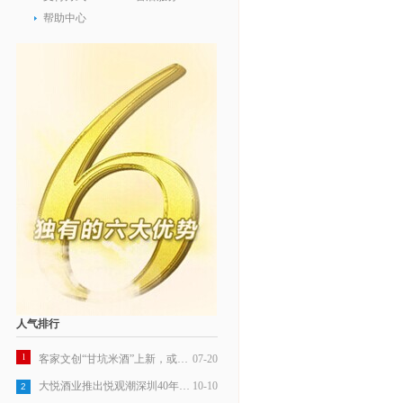
帮助中心
人气排行
1
客家文创“甘坑米酒”上新，或成行业标杆
07-20
大悦酒业推出悦观潮深圳40年纪念米酒
10-10
2