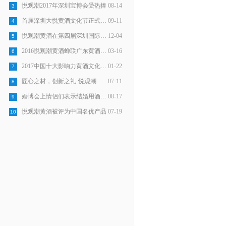
悦观潮2017年深圳宝博会受热捧
08-14
3
首届深圳大悦黄酒文化节正式开始
09-11
4
悦观潮黄酒在第四届深圳国际旅游展受热棒
12-04
5
2016悦观潮黄酒蝉联广东黄酒销量第一
03-16
6
2017中国十大影响力黄酒文化品牌
01-22
7
匠心之材，创新之礼-悦观潮龙岗手信正式发布
07-11
8
婚博会上情侣们表示结婚用酒选悦观潮
08-17
9
悦观潮黄酒被评为中国名优产品
07-19
10