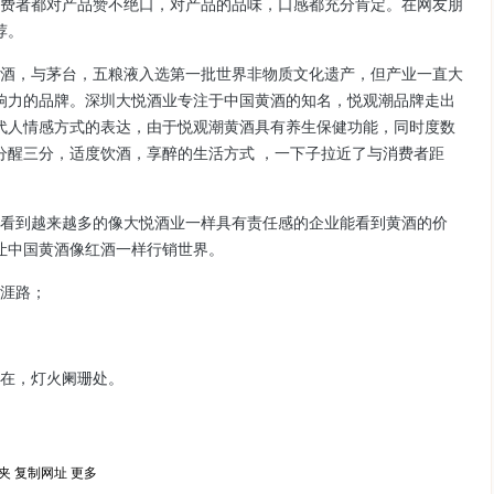
费者都对产品赞不绝口，对产品的品味，口感都充分肯定。在网友朋
荐。
酒，与茅台，五粮液入选第一批世界非物质文化遗产，但产业一直大
响力的品牌。深圳大悦酒业专注于中国黄酒的知名，悦观潮品牌走出
代人情感方式的表达，由于悦观潮黄酒具有养生保健功能，同时度数
分醒三分，适度饮酒，享醉的生活方式 ，一下子拉近了与消费者距
看到越来越多的像大悦酒业一样具有责任感的企业能看到黄酒的价
让中国黄酒像红酒一样行销世界。
涯路；
在，灯火阑珊处。
夹
复制网址
更多