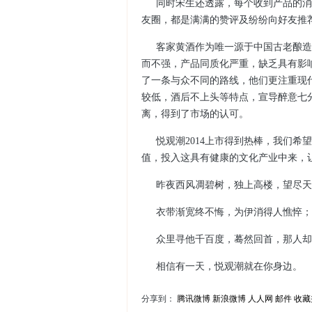
同时宋生还透露，每个收到产品的消
友圈，都是满满的赞评及纷纷向好友推
客家黄酒作为唯一源于中国古老酿造
而不强，产品同质化严重，缺乏具有影
了一条与众不同的路线，他们更注重现
较低，酒后不上头等特点，宣导醉意七
离，得到了市场的认可。
悦观潮
2014
上市得到热棒，我们希望
值，投入这具有健康的文化产业中来，
昨夜西风凋碧树，独上高楼，望尽天
衣带渐宽终不悔，为伊消得人憔悴；
众里寻他千百度，蓦然回首，那人却
相信有一天，悦观潮就在你身边。
分享到：
腾讯微博
新浪微博
人人网
邮件
收藏