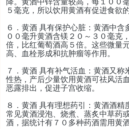
降。黄酒中锌含量较高，每１００
５毫克，所以饮用黄酒有促进食欲
６．
黄酒 具有
保护心脏：黄酒中含
００毫升黄酒含镁２０～３０毫克
倍，比红葡萄酒高５倍。这些微量
高、血栓形成和抗肿瘤等作用。
７．
黄酒 具有
补气活血：黄酒又称
性热，产后少量饮用黄酒可祛风活
恶露排出，促进子宫收缩。
８．黄酒 具有理想药引：黄酒酒精
常见黄酒浸泡、烧煮、蒸炙中草药
酒，据统计有７０多种药酒需用黄