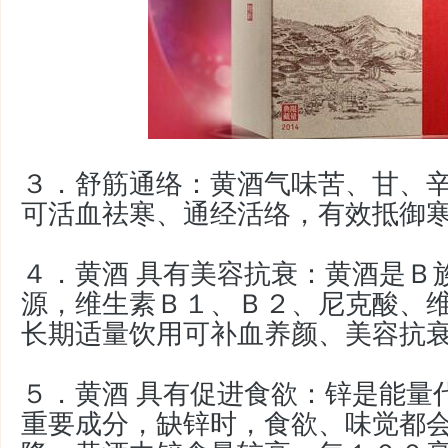
３．舒筋通络：黄酒气味苦、甘、
可活血祛寒、通经活络，有效抵御
４．
黄酒 具有
美容抗衰：黄酒是Ｂ
源，维生素Ｂ１、Ｂ２、尼克酸、
长期适量饮用可补血养颜、美容抗
５．
黄酒 具有
促进食欲：锌是能量
重要成分，缺锌时，食欲、味觉都