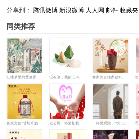
分享到：
腾讯微博
新浪微博
人人网
邮件
收藏夹
同类推荐
红楼梦里的黄酒香
没有酒，我的心事比粽子难消化
客家美食独家秘料揭晓，想吃粤菜有它就够了
客家文创“甘坑米酒”上新，或成行业标杆
老公用一杯酒把我搞定
一杯悦观潮，“饮”出半世情