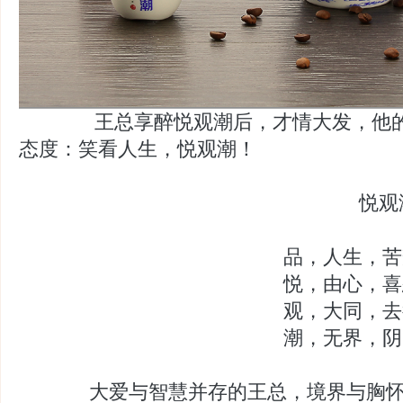
王总享醉悦观潮后，才情大发，他的
态度：笑看人生，悦观潮！
悦观潮。享
品，人生，苦辣酸甜
悦，由心，喜怒哀乐
观，大同，去行留走
潮，无界，阴晴圆缺
大爱与智慧并存的王总，境界与胸怀真