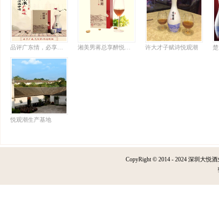
品评广东情，必享悦观潮
湘美男蒋总享醉悦观潮诗意大发
许大才子赋诗悦观潮
悦观潮生产基地
CopyRight © 2014 - 2024 深圳大悦酒