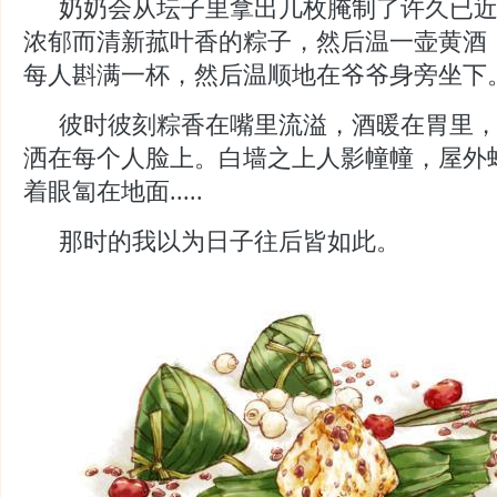
奶奶会从坛子里拿出几枚腌制了许久已
浓郁而清新菰叶香的粽子，然后温一壶黄酒
每人斟满一杯，然后温顺地在爷爷身旁坐下
彼时彼刻粽香在嘴里流溢，酒暖在胃里
洒在每个人脸上。白墙之上人影幢幢，屋外
着眼匐在地面
.....
那时的我以为日子往后皆如此。