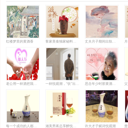
红楼梦里的黄酒香
客家美食独家秘料揭晓，想吃粤菜有它就够了
丈夫月子期间出轨，离婚后她学会了爱自己
月
老公用一杯酒把我搞定
一杯悦观潮，“饮”出半世情
思念年少时那黄酒飘香的日子
父
每一个成功的人都有自己的悦观潮情怀
湘美男蒋总享醉悦观潮诗意大发
许大才子赋诗悦观潮