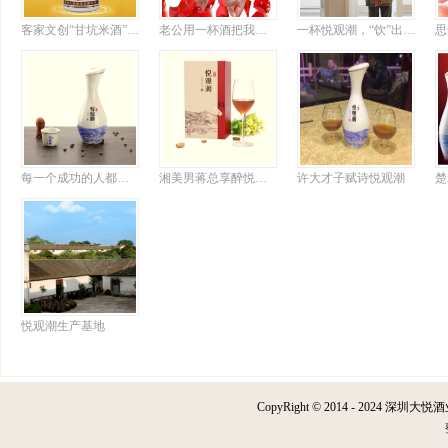
客家文创“甘坑米酒”上新，或成行业标杆
老公用一杯酒把我搞定
一杯悦观潮，“饮”出半世情
每一个成功的人都有自己的悦观潮情怀
湘美男蒋总享醉悦观潮诗意大发
许大才子赋诗悦观潮
悦观潮生产基地
CopyRight © 2014 - 2024 深圳大悦酒