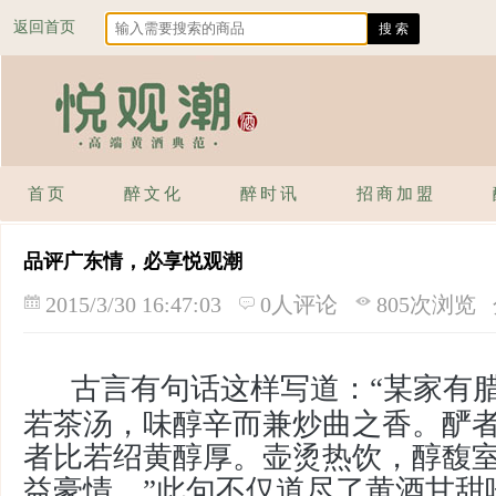
返回首页
首页
醉文化
醉时讯
招商加盟
品评广东情，必享悦观潮
2015/3/30 16:47:03
0人评论
805次浏览
古言有句话这样写道：“某家有
若茶汤，味醇辛而兼炒曲之香。酽
者比若绍黄醇厚。壶烫热饮，醇馥
益豪情。”此句不仅道尽了黄酒甘甜