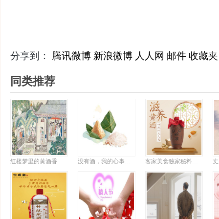
--莫
分享到：
腾讯微博
新浪微博
人人网
邮件
收藏夹
同类推荐
红楼梦里的黄酒香
没有酒，我的心事比粽子难消化
客家美食独家秘料揭晓，想吃粤菜有它就够了