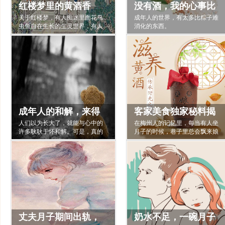
红楼梦里的黄酒香
没有酒，我的心事比
关于红楼梦，有人痴迷里面花鸟
成年人的世界，有太多比粽子难
粽子难消化
虫鱼自在生长的生灵世界，有人
消化的东西。
津津乐道才子与佳人的缱绻缠
绵，有人向往雕梁画栋钟鸣鼎食
之家的富贵气象，也有人苦苦钻
研藏在繁华表面下满纸荒唐言的
不祥之谶。而我，则为它对生活
入木三分的刻画感动不已。贾府
的荣华富贵并不只是体现在阔绰
非凡的…
成年人的和解，来得
客家美食独家秘料揭
人们以为长大了，就能与心中的
在梅州人的记忆里，每当有人坐
不容易
晓，想吃粤菜有它就
许多耿耿于怀和解。可是，真的
月子的时候，巷子里总会飘来娘
会那么理所当然吗？那间永远阴
够了
酒（月子酒）的香味，很远都能
暗潮湿的房子，那些房间的每面
够闻到，既熟悉又温馨。梅州的
墙上都沾满的油腻，那个常年嗜
月子酒历史悠久，营养丰富，养
酒落下腿疾的父亲，那个整日抱
元补气，它不仅是当地客家人青
怨父亲无能家庭不幸的母亲，那
睐的饮品，更是他们餐桌上佳肴
些无休无止的争执，那些摔碗摔
的点缀。客家的特色菜被人津津
门互相谩骂的声音，那些每次因
乐道、念念不忘，很大一部分功
为回…
劳都…
丈夫月子期间出轨，
奶水不足，一碗月子