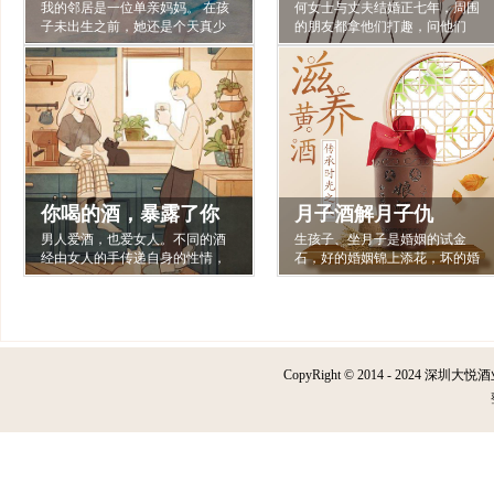
我的邻居是一位单亲妈妈。 在孩
何女士与丈夫结婚正七年，周围
离婚后她学会了爱自
酒让我们七年也
子未出生之前，她还是个天真少
的朋友都拿他们打趣，问他们
己
女，对丈夫事事依赖，也毫无保
不“痒”
的“七年之痒”是否痒得厉害。何女
留地信任他。 有一天，她还在做
士每次都会挽着丈夫的胳膊，甜
月子，却无意中看到丈夫手机里
蜜地依偎在他肩头，心里想：和
与其他女人互发的暧昧短信，才
这个男人在一起，无论多少个七
知道丈夫在她挺着个大肚子的时
年我都不腻。”何女士知道，她身
候出轨，原来自己一直深爱的丈
旁的这个男人有担当，懂得照顾
夫是个彻头彻尾的人渣。家里人
她，也比她更珍惜他们的小家
都…
庭…
你喝的酒，暴露了你
月子酒解月子仇
男人爱酒，也爱女人。不同的酒
生孩子、坐月子是婚姻的试金
喜欢什么样的女人
经由女人的手传递自身的性情，
石，好的婚姻锦上添花，坏的婚
同时也赋予她们不同的风情。
姻，月子里留下的伤，够记一辈
子。产妇得到很好照顾的，会记
家人一辈子的好。可是如果照顾
不周，就会在心里留有深深的芥
蒂，对家人耿耿于怀。
CopyRight © 2014 - 2024 深圳大悦酒