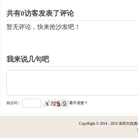
共有0访客发表了评论
暂无评论，快来抢沙发吧！
我来说几句吧
验证码：
看不清楚？
CopyRight © 2014 - 2024 深圳大悦酒