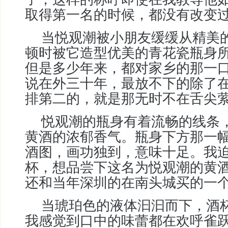
取得第一名的时候，都没有改变
当悦观潮被小朋友缓缓从精美
顿时被它造型优美的青花瓷瓶身
但是多少年来，都对家乡的那一
说在外三十年，最放不下的除了
排第二的，就是那无时不在舌尖
悦观潮的瓶身有着流畅的线条
黄酒的浓郁香气。瓶身下方那一
酒图，画功独到，意味十足。我
杯，想品尝下这名为悦观潮的黄
还和当年深圳的在南头城买的一
当琥珀色的液体汩汩而下，酒
我感觉到口中的味蕾都在欢呼雀