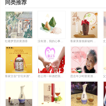
同类推荐
红楼梦里的黄酒香
没有酒，我的心事比粽子难消化
客家美食独家秘料揭晓，想吃粤菜有它就够了
客家文创“甘坑米酒”上新，或成行业标杆
老公用一杯酒把我搞定
思念年少时那黄酒飘香的日子
父