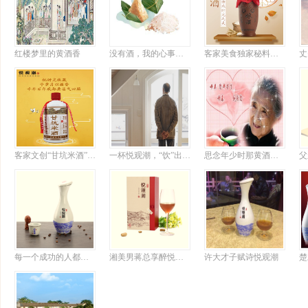
红楼梦里的黄酒香
没有酒，我的心事比粽子难消化
客家美食独家秘料揭晓，想吃粤菜有它就够了
客家文创“甘坑米酒”上新，或成行业标杆
一杯悦观潮，“饮”出半世情
思念年少时那黄酒飘香的日子
父
每一个成功的人都有自己的悦观潮情怀
湘美男蒋总享醉悦观潮诗意大发
许大才子赋诗悦观潮