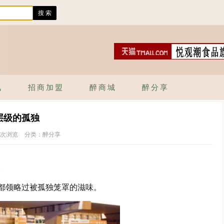
讯
招商加盟
醉商城
醉分享
层级的孤独
3次浏览
分类：醉分享
。
都领略过被孤独笼罩的滋味。