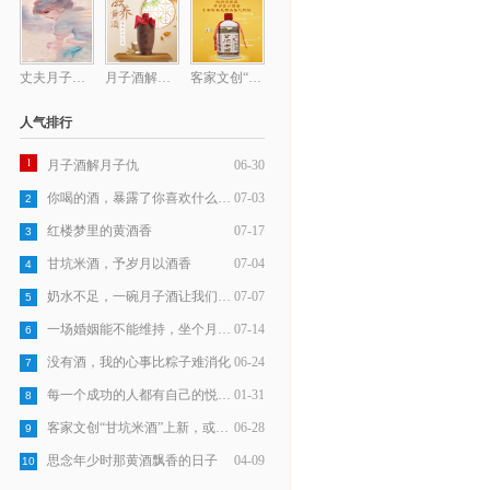
丈夫月子期间出轨，离婚后她学会了爱自己
月子酒解月子仇
客家文创“甘坑米酒”上新，或成行业标杆
人气排行
1
月子酒解月子仇
06-30
你喝的酒，暴露了你喜欢什么样的女人
07-03
2
红楼梦里的黄酒香
07-17
3
甘坑米酒，予岁月以酒香
07-04
4
奶水不足，一碗月子酒让我们七年也不“痒”
07-07
5
一场婚姻能不能维持，坐个月子就知道了
07-14
6
没有酒，我的心事比粽子难消化
06-24
7
每一个成功的人都有自己的悦观潮情怀
01-31
8
客家文创“甘坑米酒”上新，或成行业标杆
06-28
9
思念年少时那黄酒飘香的日子
04-09
10